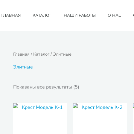
ГЛАВНАЯ
КАТАЛОГ
НАШИ РАБОТЫ
О НАС
Главная
/
Каталог
/ Элитные
Элитные
Показаны все результаты (5)
Диапазон
Диапа
цен:
цен:
68,000₽
78,00
–
–
110,000₽
126,0