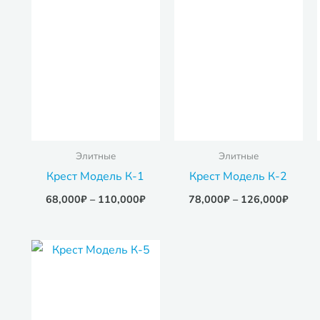
Элитные
Элитные
Крест Модель К-1
Крест Модель К-2
68,000
₽
–
110,000
₽
78,000
₽
–
126,000
₽
Диапазон
цен:
37,000₽
–
58,000₽